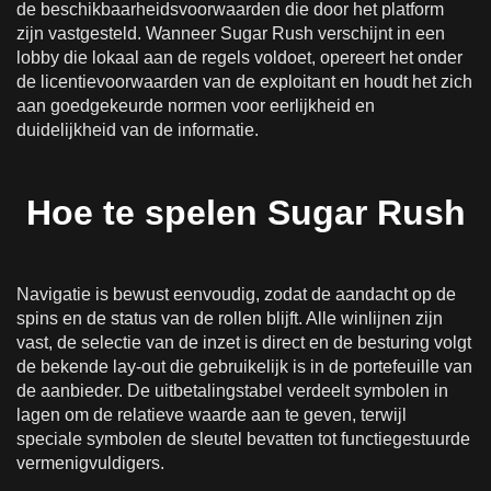
de beschikbaarheidsvoorwaarden die door het platform
zijn vastgesteld. Wanneer Sugar Rush verschijnt in een
lobby die lokaal aan de regels voldoet, opereert het onder
de licentievoorwaarden van de exploitant en houdt het zich
aan goedgekeurde normen voor eerlijkheid en
duidelijkheid van de informatie.
Hoe te spelen Sugar Rush
Navigatie is bewust eenvoudig, zodat de aandacht op de
spins en de status van de rollen blijft. Alle winlijnen zijn
vast, de selectie van de inzet is direct en de besturing volgt
de bekende lay-out die gebruikelijk is in de portefeuille van
de aanbieder. De uitbetalingstabel verdeelt symbolen in
lagen om de relatieve waarde aan te geven, terwijl
speciale symbolen de sleutel bevatten tot functiegestuurde
vermenigvuldigers.