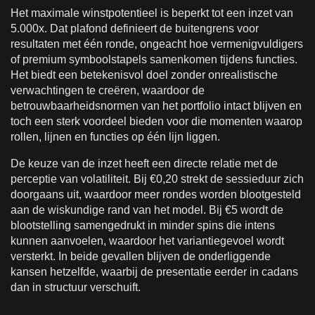
Het maximale winstpotentieel is beperkt tot een inzet van
5.000x. Dat plafond definieert de buitengrens voor
resultaten met één ronde, ongeacht hoe vermenigvuldigers
of premium symboolstapels samenkomen tijdens functies.
Het biedt een betekenisvol doel zonder onrealistische
verwachtingen te creëren, waardoor de
betrouwbaarheidsnormen van het portfolio intact blijven en
toch een sterk voordeel bieden voor die momenten waarop
rollen, lijnen en functies op één lijn liggen.
De keuze van de inzet heeft een directe relatie met de
perceptie van volatiliteit. Bij €0,20 strekt de sessieduur zich
doorgaans uit, waardoor meer rondes worden blootgesteld
aan de wiskundige rand van het model. Bij €5 wordt de
blootstelling samengedrukt in minder spins die intens
kunnen aanvoelen, waardoor het variantiegevoel wordt
versterkt. In beide gevallen blijven de onderliggende
kansen hetzelfde, waarbij de presentatie eerder in cadans
dan in structuur verschuift.