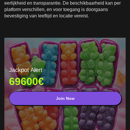
eerlijkheid en transparantie. De beschikbaarheid kan per
platform verschillen, en voor toegang is doorgaans
bevestiging van leeftijd en locatie vereist.
Jackpot Alert
69600€
Join Now