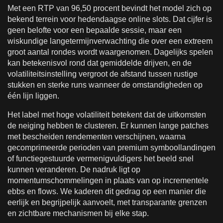
Met een RTP van 96,50 procent bevindt het model zich op
bekend terrein voor hedendaagse online slots. Dat cijfer is
geen belofte voor een bepaalde sessie, maar een
wiskundige langetermijnverwachting die over een extreem
groot aantal rondes wordt waargenomen. Dagelijks spelen
kan betekenisvol rond dat gemiddelde drijven, en de
volatiliteitsinstelling vergroot de afstand tussen rustige
stukken en sterke runs wanneer de omstandigheden op
één lijn liggen.
Het label met hoge volatiliteit betekent dat de uitkomsten
de neiging hebben te clusteren. Er kunnen lange patches
met bescheiden rendementen verschijnen, waarna
gecomprimeerde perioden van premium symboollandingen
of functiegestuurde vermenigvuldigers het beeld snel
kunnen veranderen. De nadruk ligt op
momentumschommelingen in plaats van op incrementele
ebbs en flows. We kaderen dit gedrag op een manier die
eerlijk en begrijpelijk aanvoelt, met transparante grenzen
en zichtbare mechanismen bij elke stap.