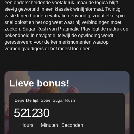
een onderscheidende voetafdruk, maar de logica blijft
stevig geworteld in een klassiek winlijnformaat. Twintig
vaste lijnen houden evaluatie eenvoudig, zodat elke spin
snel oplost en het oog weet waar hij verbindingen moet
zoeken. Sugar Rush van Pragmatic Play legt de nadruk op
bekendheid in navigatie, terwijl de opwinding wordt
gereserveerd voor de kenmerkmomenten waarop
vermenigvuldigers er het meest toe doen.
Lieve bonus!
Beperkte tijd: Speel Sugar Rush
52
12
28
Hours
Minuten
Seconden