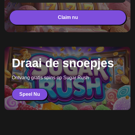
Claim nu
Draai de snoepjes
Ontvang gratis spins op Sugar Rush
Speel Nu