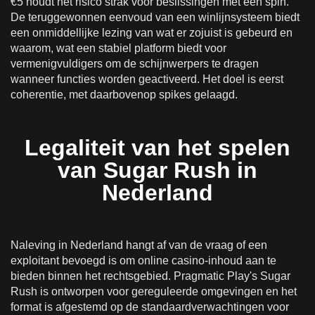
€5 houdt het risico strak voor beslissingen met één spin.
De teruggewonnen eenvoud van een winlijnsysteem biedt
een onmiddellijke lezing van wat er zojuist is gebeurd en
waarom, wat een stabiel platform biedt voor
vermenigvuldigers om de schijnwerpers te dragen
wanneer functies worden geactiveerd. Het doel is eerst
coherentie, met daarbovenop spikes gelaagd.
Legaliteit van het spelen
van Sugar Rush in
Nederland
Naleving in Nederland hangt af van de vraag of een
exploitant bevoegd is om online casino-inhoud aan te
bieden binnen het rechtsgebied. Pragmatic Play's Sugar
Rush is ontworpen voor gereguleerde omgevingen en het
format is afgestemd op de standaardverwachtingen voor