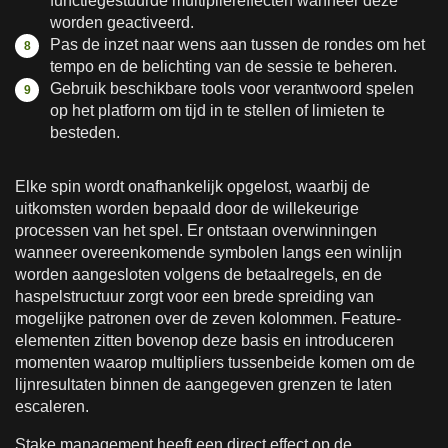
functiegestuurde multipliereffecten wanneer deze
worden geactiveerd.
Pas de inzet naar wens aan tussen de rondes om het
tempo en de belichting van de sessie te beheren.
Gebruik beschikbare tools voor verantwoord spelen
op het platform om tijd in te stellen of limieten te
besteden.
Elke spin wordt onafhankelijk opgelost, waarbij de
uitkomsten worden bepaald door de willekeurige
processen van het spel. Er ontstaan overwinningen
wanneer overeenkomende symbolen langs een winlijn
worden aangesloten volgens de betaalregels, en de
haspelstructuur zorgt voor een brede spreiding van
mogelijke patronen over de zeven kolommen. Feature-
elementen zitten bovenop deze basis en introduceren
momenten waarop multipliers tussenbeide komen om de
lijnresultaten binnen de aangegeven grenzen te laten
escaleren.
Stake management heeft een direct effect op de