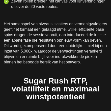
Zeven rollen breiden het canvas voor lijnverbindingen
uit over de 20 vaste routes.
Het samenspel van niveaus, scatters en vermenigvuldigers
geeft het formaat een gelaagd ritme. Stille, efficiënte base
spins dragen de sessie vooruit, dan introduceert de functie
een aparte fase die resultaten opnieuw vorm kan geven.
Dit wordt gecompenseerd door een duidelijke limiet bij een
inzet van 5.000x, waardoor de verwachtingen verankerd
blijven en er ruimte blijft voor indrukwekkende pieken
binnen het beoogde bereik van het ontwerp.
Sugar Rush RTP,
volatiliteit en maximaal
winstpotentieel